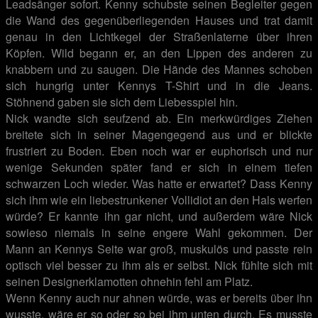
Leadsänger sofort. Kenny schubste seinen Begleiter gegen
die Wand des gegenüberliegenden Hauses und trat damit
genau in den Lichtkegel der Straßenlaterne über ihren
Köpfen. Wild begann er, an den Lippen des anderen zu
knabbern und zu saugen. Die Hände des Mannes schoben
sich hungrig unter Kennys T-Shirt und in die Jeans.
Stöhnend gaben sie sich dem Liebesspiel hin.
Nick wandte sich seufzend ab. Ein merkwürdiges Ziehen
breitete sich in seiner Magengegend aus und er blickte
frustriert zu Boden. Eben noch war er euphorisch und nur
wenige Sekunden später fand er sich in einem tiefen
schwarzen Loch wieder. Was hatte er erwartet? Dass Kenny
sich ihm wie ein liebestrunkener Vollidiot an den Hals werfen
würde? Er kannte ihn gar nicht, und außerdem wäre Nick
sowieso niemals in seine engere Wahl gekommen. Der
Mann an Kennys Seite war groß, muskulös und passte rein
optisch viel besser zu ihm als er selbst. Nick fühlte sich mit
seinen Designerklamotten ohnehin fehl am Platz.
Wenn Kenny auch nur ahnen würde, was er bereits über ihn
wusste, wäre er so oder so bei ihm unten durch. Es musste