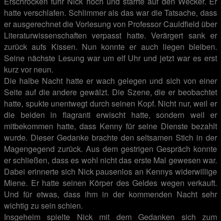
Erschrocken fuhr Nick hoch und starrte auf den Wecker. Er
hatte verschlafen. Schlimmer als das war die Tatsache, dass
er ausgerechnet die Vorlesung von Professor Cauldfield über
Literaturwissenschaften verpasst hatte. Verärgert sank er
zurück aufs Kissen. Nun konnte er auch liegen bleiben.
Seine nächste Lesung war um elf Uhr und jetzt war es erst
kurz vor neun.
Die halbe Nacht hatte er wach gelegen und sich von einer
Seite auf die andere gewälzt. Die Szene, die er beobachtet
hatte, spukte unentwegt durch seinen Kopf. Nicht nur, weil er
die beiden in flagranti erwischt hatte, sondern weil er
mitbekommen hatte, dass Kenny für seine Dienste bezahlt
wurde. Dieser Gedanke brachte den seltsamen Stich in der
Magengegend zurück. Aus dem gestrigen Gespräch konnte
er schließen, dass es wohl nicht das erste Mal gewesen war.
Dabei erinnerte sich Nick pausenlos an Kennys widerwillige
Miene. Er hatte seinen Körper des Geldes wegen verkauft.
Und für etwas, dass ihm in der kommenden Nacht sehr
wichtig zu sein schien.
Insgeheim spielte Nick mit dem Gedanken sich zum