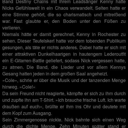
Band Destiny Chains mit ihrem Leadsänger Kenny hatte
Nicks Gefühlswelt in ein Chaos verwandelt. Selten hatte er
eine Stimme gehört, die so charismatisch und mitreißend
war. Fast glaubte er, den Boden unter den Füßen zu
verlieren.
Niemals hätte er damit gerechnet, Kenny in Rochester zu
sehen. Dieser Teufelskerl hatte vor dem tobenden Publikum
gesungen, als täte er nichts anderes. Dabei hatte er sich mit
einer attraktiven Dunkelhaarigen in hautengem Lederoutfit
ein E-Gitarren-Battle geliefert, sodass Nick vergessen hatte,
zu atmen. Die Band, die Lieder und vor allem Kennys
Gesang hatten jeden in dem großen Saal angeheizt.
»Cole«, schrie er über die Musik und der tanzenden Menge
hinweg. »Cole!«
Da sein Freund nicht reagierte, kämpfte er sich zu ihm durch
und zupfte ihn am T-Shirt. »Ich brauche frische Luft. Ich warte
draußen auf euch«, brüllte er ihm ins Ohr und deutete mit
dem Kopf zum Ausgang.
Sein Zimmergenosse nickte. Nick bahnte sich einen Weg
durch die dichte Menge. Zehn Minuten später stand er