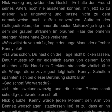
Nick verzog angewidert das Gesicht. Er hatte den Freund
seines Vaters noch nie ausstehen können. Ihn jetzt so zu
erleben, war ungewohnt und passte nicht zu dem
normalerweise nach außen souveränen Auftreten des
Collegedirektors, der immer die besten Maßanzüge trug und
dem die grauen Strähnen im braunen Haar der ohnehin
strengen Miene harte Züge verliehen.
»Was willst du von mir?«, fragte der junge Mann, der offenbar
Kenny hieß.
»Na was schon. Du hast dich drei Tage nicht blicken lassen.
Dafür müsste ich dir eigentlich etwas von deinem Lohn
abziehen.« Die Hand des Direktors streichelte zärtlich über
die Wange, die er zuvor geohrfeigt hatte. Kennys Schultern
spannten sich bei dieser Berührung sichtbar an.
»Sag schon! Wo warst du?«
»Ich bin zweiundzwanzig und dir keine Rechenschaft
schuldig«, antwortete er schroff.
Nick glaubte, Kenny würde jeden Moment den Arm von
Bennett wegschlagen, stattdessen ließ er zu, dass er ihn
auch mit der anderen Hand streichelte und an sich heranzog.