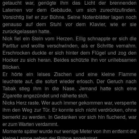
getaucht war, genügte ihm das Licht der brennenden
Laternen vor dem Gebäude, um sich zurechtzufinden.
Vorsichtig lief er zur Bühne. Seine Notenblätter lagen noch
genauso auf dem Stuhl vor dem Klavier, wie er sie
zurückgelassen hatte.
Nick fiel ein Stein vom Herzen. Eilig schnappte er sich die
Partitur und wollte verschwinden, als er Schritte vernahm.
Erschrocken duckte er sich hinter dem Flügel und zog den
Hocker zu sich heran. Beides schützte ihn vor unliebsamen
Blicken.
Er hörte ein leises Zischen und eine kleine Flamme
leuchtete auf, die sofort wieder erlosch. Der Geruch nach
Tabak stieg ihm in die Nase. Jemand hatte sich eine
Zigarette angezündet und näherte sich.
Nicks Herz raste. Wer auch immer gekommen war, versperrte
ihm den Weg zur Tür. Er konnte sich nicht verdrücken, ohne
bemerkt zu werden. In Gedanken vor sich hin fluchend, war
er zum Warten verdammt.
Momente später wurde nur wenige Meter von ihm entfernt die
kleine Lampe neben der Bühne angeknipst.