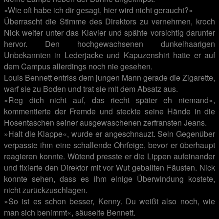
»Wie oft habe ich dir gesagt, hier wird nicht geraucht?«
Überrascht die Stimme des Direktors zu vernehmen, kroch
Nick weiter unter das Klavier und spähte vorsichtig darunter
hervor. Den hochgewachsenen dunkelhaarigen
Unbekannten in Lederjacke und Kapuzenshirt hatte er auf
dem Campus allerdings noch nie gesehen.
Louis Bennett entriss dem jungen Mann gerade die Zigarette,
warf sie zu Boden und trat sie mit dem Absatz aus.
»Reg dich nicht auf, das riecht später eh niemand«,
kommentierte der Fremde und steckte seine Hände in die
Hosentaschen seiner ausgewaschenen zerfransten Jeans.
»Halt die Klappe«, wurde er angeschnauzt. Sein Gegenüber
verpasste ihm eine schallende Ohrfeige, bevor er überhaupt
reagieren konnte. Wütend presste er die Lippen aufeinander
und fixierte den Direktor mit vor Wut geballten Fäusten. Nick
konnte sehen, dass es ihm einige Überwindung kostete,
nicht zurückzuschlagen.
»So ist es schon besser, Kenny. Du weißt also noch, wie
man sich benimmt«, säuselte Bennett.