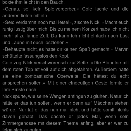
boxte ihm leicht in den Bauch.
»Genau, sei kein Spielverderber.« Cole lachte und die
anderen fielen mit ein.
»Seid verdammt noch mal leise!«, zischte Nick. »Macht euch
ruhig lustig über mich. Bis zu meinem Konzert habe ich nicht
mehr allzu lange Zeit. Da kann ich nicht einfach nach Lust
und Laune mit euch losziehen.«
»Behaupte nicht, es hätte dir keinen Spaß gemacht.« Marvin
schüttelte fassungslos den Kopf.
Cole zog Nick verschwörerisch zur Seite. »Die Blondine mit
dem roten Top ist voll auf dich abgefahren. Außerdem hatte
sie eine bombastische Oberweite. Die hättest du echt
ansprechen sollen.« Mit einer eindeutigen Geste formte er
ihre Brüste nach.
Nick spürte, wie seine Wangen anfingen zu glühen. Natürlich
hätte er das tun sollen, wenn er denn auf Mädchen stehen
würde. Nur tat er das nun mal nicht und hätte somit nichts
davon gehabt. Das dachte er jedes Mal, wenn sein
Zimmergenosse mit diesem Thema anfing, aber er war zu
feige sich zu outen.