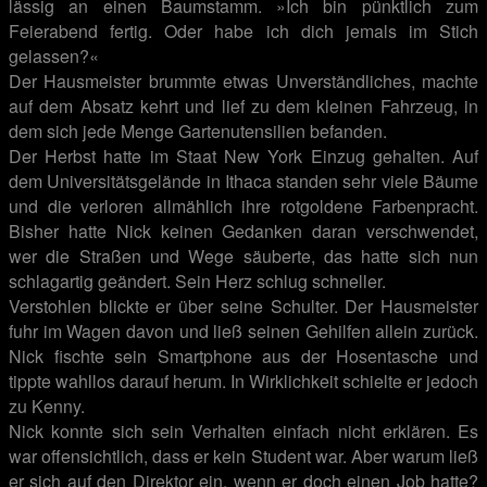
lässig an einen Baumstamm. »Ich bin pünktlich zum
Feierabend fertig. Oder habe ich dich jemals im Stich
gelassen?«
Der Hausmeister brummte etwas Unverständliches, machte
auf dem Absatz kehrt und lief zu dem kleinen Fahrzeug, in
dem sich jede Menge Gartenutensilien befanden.
Der Herbst hatte im Staat New York Einzug gehalten. Auf
dem Universitätsgelände in Ithaca standen sehr viele Bäume
und die verloren allmählich ihre rotgoldene Farbenpracht.
Bisher hatte Nick keinen Gedanken daran verschwendet,
wer die Straßen und Wege säuberte, das hatte sich nun
schlagartig geändert. Sein Herz schlug schneller.
Verstohlen blickte er über seine Schulter. Der Hausmeister
fuhr im Wagen davon und ließ seinen Gehilfen allein zurück.
Nick fischte sein Smartphone aus der Hosentasche und
tippte wahllos darauf herum. In Wirklichkeit schielte er jedoch
zu Kenny.
Nick konnte sich sein Verhalten einfach nicht erklären. Es
war offensichtlich, dass er kein Student war. Aber warum ließ
er sich auf den Direktor ein, wenn er doch einen Job hatte?