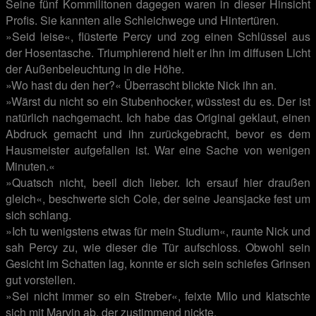
Seine fünf Kommilitonen dagegen waren in dieser Hinsicht
Profis. Sie kannten alle Schleichwege und Hintertüren.
»Seid leise«, flüsterte Percy und zog einen Schlüssel aus
der Hosentasche. Triumphierend hielt er ihn im diffusen Licht
der Außenbeleuchtung in die Höhe.
»Wo hast du den her?« Überrascht blickte Nick ihn an.
»Wärst du nicht so ein Stubenhocker, wüsstest du es. Der ist
natürlich nachgemacht. Ich habe das Original geklaut, einen
Abdruck gemacht und ihn zurückgebracht, bevor es dem
Hausmeister aufgefallen ist. War eine Sache von wenigen
Minuten.«
»Quatsch nicht, beeil dich lieber. Ich ersauf hier draußen
gleich«, beschwerte sich Cole, der seine Jeansjacke fest um
sich schlang.
»Ich tu wenigstens etwas für mein Studium«, raunte Nick und
sah Percy zu, wie dieser die Tür aufschloss. Obwohl sein
Gesicht im Schatten lag, konnte er sich sein schiefes Grinsen
gut vorstellen.
»Sei nicht immer so ein Streber«, feixte Milo und klatschte
sich mit Marvin ab, der zustimmend nickte.