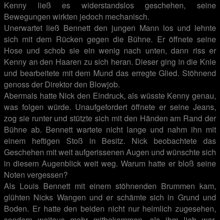
Kenny ließ es widerstandslos geschehen, seine
Bewegungen wirkten jedoch mechanisch.
Unerwartet ließ Bennett den jungen Mann los und lehnte
sich mit dem Rücken gegen die Bühne. Er öffnete seine
Hose und schob sie ein wenig nach unten, dann riss er
Kenny an den Haaren zu sich heran. Dieser ging in die Knie
und bearbeitete mit dem Mund das erregte Glied. Stöhnend
genoss der Direktor den Blowjob.
Abermals hatte Nick den Eindruck, als wüsste Kenny genau,
was folgen würde. Unaufgefordert öffnete er seine Jeans,
zog sie runter und stützte sich mit den Händen am Rand der
Bühne ab. Bennett wartete nicht lange und nahm ihn mit
einem heftigen Stoß in Besitz. Nick beobachtete das
Geschehen mit weit aufgerissenen Augen und wünschte sich
in diesem Augenblick weit weg. Warum hatte er bloß seine
Noten vergessen?
Als Louis Bennett mit einem stöhnenden Brummen kam,
glühten Nicks Wangen und er schämte sich in Grund und
Boden. Er hatte den beiden nicht nur heimlich zugesehen,
sondern weitaus mehr mitbekommen, als ihm lieb war.