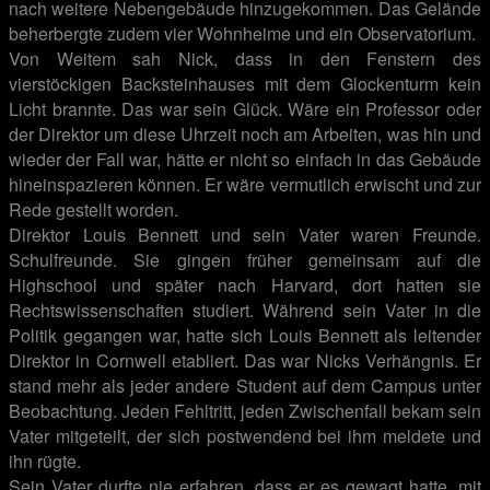
nach weitere Nebengebäude hinzugekommen. Das Gelände
beherbergte zudem vier Wohnheime und ein Observatorium.
Von Weitem sah Nick, dass in den Fenstern des
vierstöckigen Backsteinhauses mit dem Glockenturm kein
Licht brannte. Das war sein Glück. Wäre ein Professor oder
der Direktor um diese Uhrzeit noch am Arbeiten, was hin und
wieder der Fall war, hätte er nicht so einfach in das Gebäude
hineinspazieren können. Er wäre vermutlich erwischt und zur
Rede gestellt worden.
Direktor Louis Bennett und sein Vater waren Freunde.
Schulfreunde. Sie gingen früher gemeinsam auf die
Highschool und später nach Harvard, dort hatten sie
Rechtswissenschaften studiert. Während sein Vater in die
Politik gegangen war, hatte sich Louis Bennett als leitender
Direktor in Cornwell etabliert. Das war Nicks Verhängnis. Er
stand mehr als jeder andere Student auf dem Campus unter
Beobachtung. Jeden Fehltritt, jeden Zwischenfall bekam sein
Vater mitgeteilt, der sich postwendend bei ihm meldete und
ihn rügte.
Sein Vater durfte nie erfahren, dass er es gewagt hatte, mit