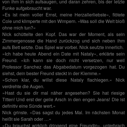
von ihm in sich aufsaugen, und daran zehren, bis der letzte
Funke aufgebraucht war.
»Es ist mein voller Ernst, meine Herzallerliebste«, flötete
Cole und klimperte mit den Wimpern. »Was soll die Welt bloß
ohne mich tun?«
Nick schüttelte den Kopf. Das war der Moment, als sein
Zimmergenosse die Hand zurückzog und sich neben ihm
aufs Bett setzte. Das Spiel war vorbei. Nick seufzte innerlich.
»Ich habe heute Abend ein Date mit Nataly«, erklärte sein
Freund. »Ich kann sie doch nicht versetzen, nur weil
Professor Sanchez das Abgabedatum vorgezogen hat. Du
siehst, dein bester Freund steckt in der Klemme.«
»Schon klar, du willst diese Nataly flachlegen.« Nick
verdrehte die Augen.
»Hast du sie dir mal näher angesehen? Sie hat riesige
Titten! Und erst der geile Arsch in den engen Jeans! Die ist
definitiv eine Sünde wert.«
Nick grinste. »Das sagst du jedes Mal. Im nächsten Monat
heißt sie Sarah oder …«
»Du brauchst wirklich dringend eine Freundin«, unterbrach