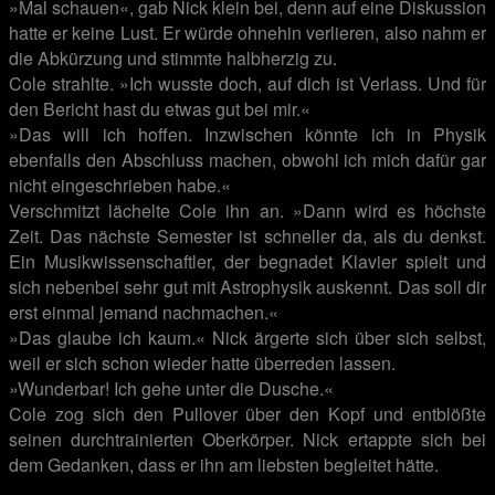
»Mal schauen«, gab Nick klein bei, denn auf eine Diskussion
hatte er keine Lust. Er würde ohnehin verlieren, also nahm er
die Abkürzung und stimmte halbherzig zu.
Cole strahlte. »Ich wusste doch, auf dich ist Verlass. Und für
den Bericht hast du etwas gut bei mir.«
»Das will ich hoffen. Inzwischen könnte ich in Physik
ebenfalls den Abschluss machen, obwohl ich mich dafür gar
nicht eingeschrieben habe.«
Verschmitzt lächelte Cole ihn an. »Dann wird es höchste
Zeit. Das nächste Semester ist schneller da, als du denkst.
Ein Musikwissenschaftler, der begnadet Klavier spielt und
sich nebenbei sehr gut mit Astrophysik auskennt. Das soll dir
erst einmal jemand nachmachen.«
»Das glaube ich kaum.« Nick ärgerte sich über sich selbst,
weil er sich schon wieder hatte überreden lassen.
»Wunderbar! Ich gehe unter die Dusche.«
Cole zog sich den Pullover über den Kopf und entblößte
seinen durchtrainierten Oberkörper. Nick ertappte sich bei
dem Gedanken, dass er ihn am liebsten begleitet hätte.