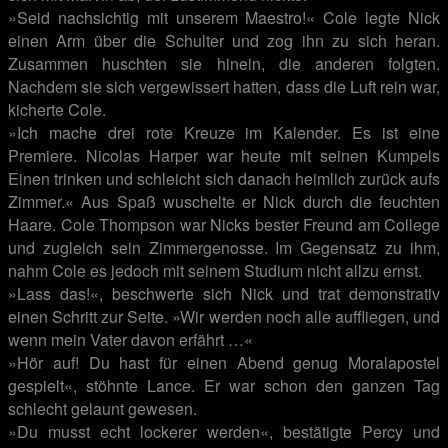
»Seid nachsichtig mit unserem Maestro!« Cole legte Nick
einen Arm über die Schulter und zog ihn zu sich heran.
Zusammen huschten sie hinein, die anderen folgten.
Nachdem sie sich vergewissert hatten, dass die Luft rein war,
kicherte Cole.
»Ich mache drei rote Kreuze im Kalender. Es ist eine
Premiere. Nicolas Harper war heute mit seinen Kumpels
Einen trinken und schleicht sich danach heimlich zurück aufs
Zimmer.« Aus Spaß wuschelte er Nick durch die feuchten
Haare. Cole Thompson war Nicks bester Freund am College
und zugleich sein Zimmergenosse. Im Gegensatz zu ihm,
nahm Cole es jedoch mit seinem Studium nicht allzu ernst.
»Lass das!«, beschwerte sich Nick und trat demonstrativ
einen Schritt zur Seite. »Wir werden noch alle auffliegen, und
wenn mein Vater davon erfährt …«
»Hör auf! Du hast für einen Abend genug Moralapostel
gespielt«, stöhnte Lance. Er war schon den ganzen Tag
schlecht gelaunt gewesen.
»Du musst echt lockerer werden«, bestätigte Percy und