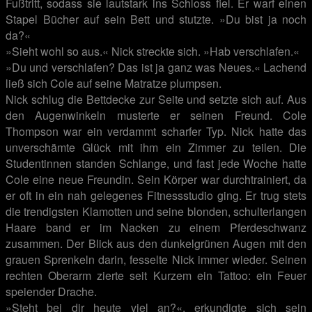
Fußtritt, sodass sie lautstark ins Schloss fiel. Er warf einen
Stapel Bücher auf sein Bett und stutzte. »Du bist ja noch
da?«
»Sieht wohl so aus.« Nick streckte sich. »Hab verschlafen.«
»Du und verschlafen? Das ist ja ganz was Neues.« Lachend
ließ sich Cole auf seine Matratze plumpsen.
Nick schlug die Bettdecke zur Seite und setzte sich auf. Aus
den Augenwinkeln musterte er seinen Freund. Cole
Thompson war ein verdammt scharfer Typ. Nick hatte das
unverschämte Glück mit ihm ein Zimmer zu teilen. Die
Studentinnen standen Schlange, und fast jede Woche hatte
Cole eine neue Freundin. Sein Körper war durchtrainiert, da
er oft in ein nah gelegenes Fitnessstudio ging. Er trug stets
die trendigsten Klamotten und seine blonden, schulterlangen
Haare band er im Nacken zu einem Pferdeschwanz
zusammen. Der Blick aus den dunkelgrünen Augen mit den
grauen Sprenkeln darin, fesselte Nick immer wieder. Seinen
rechten Oberarm zierte seit Kurzem ein Tattoo: ein Feuer
speiender Drache.
»Steht bei dir heute viel an?«, erkundigte sich sein